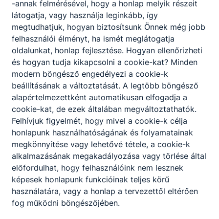
-annak felmérésével, hogy a honlap melyik részeit
látogatja, vagy használja leginkább, így
megtudhatjuk, hogyan biztosítsunk Önnek még jobb
felhasználói élményt, ha ismét meglátogatja
oldalunkat, honlap fejlesztése. Hogyan ellenőrizheti
és hogyan tudja kikapcsolni a cookie-kat? Minden
modern böngésző engedélyezi a cookie-k
beállításának a változtatását. A legtöbb böngésző
alapértelmezettként automatikusan elfogadja a
cookie-kat, de ezek általában megváltoztathatók.
Felhívjuk figyelmét, hogy mivel a cookie-k célja
honlapunk használhatóságának és folyamatainak
megkönnyítése vagy lehetővé tétele, a cookie-k
alkalmazásának megakadályozása vagy törlése által
előfordulhat, hogy felhasználóink nem lesznek
képesek honlapunk funkcióinak teljes körű
használatára, vagy a honlap a tervezettől eltérően
fog működni böngészőjében.