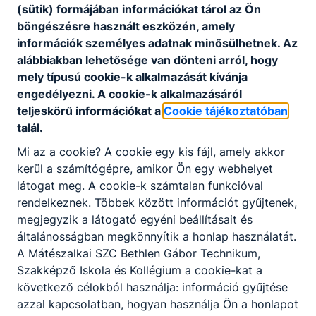
(sütik) formájában információkat tárol az Ön
kivizsgálására és kezelésére
böngészésre használt eszközén, amely
vonatkozó eljárásrend
információk személyes adatnak minősülhetnek. Az
alábbiakban lehetősége van dönteni arról, hogy
mely típusú cookie-k alkalmazását kívánja
engedélyezni. A cookie-k alkalmazásáról
Bántalmazás eseteink kivizsgálására és
teljeskörű információkat a
Cookie tájékoztatóban
kezelésére vonatkozó eljárásrend
talál.
Letöltés
Mi az a cookie? A cookie egy kis fájl, amely akkor
kerül a számítógépre, amikor Ön egy webhelyet
látogat meg. A cookie-k számtalan funkcióval
rendelkeznek. Többek között információt gyűjtenek,
megjegyzik a látogató egyéni beállításait és
általánosságban megkönnyítik a honlap használatát.
Partnereink
A Mátészalkai SZC Bethlen Gábor Technikum,
Szakképző Iskola és Kollégium a cookie-kat a
következő célokból használja: információ gyűjtése
azzal kapcsolatban, hogyan használja Ön a honlapot