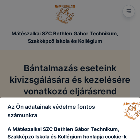
https://mateszalka-bethl
Mátészalkai SZC Bethlen Gábor Technikum,
Szakképző Iskola és Kollégium
Bántalmazás eseteink
kivizsgálására és kezelésére
vonatkozó eljárásrend
Az Ön adatainak védelme fontos
Bántalmazás eseteink kivizsgálására és
/
Főoldal
számunkra
kezelésére vonatkozó eljárásrend
A Mátészalkai SZC Bethlen Gábor Technikum,
Szakképző Iskola és Kollégium honlapja cookie-k
Bántalmazás eseteink