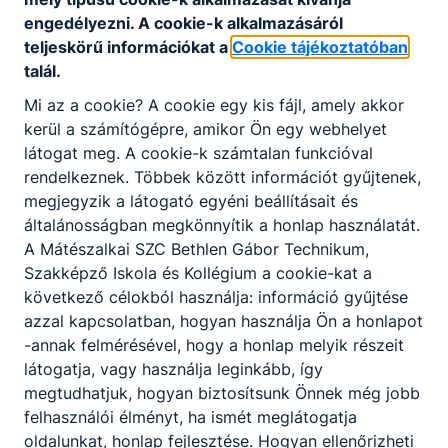
Partnereink
engedélyezni. A cookie-k alkalmazásáról
teljeskörű információkat a
Cookie tájékoztatóban
talál.
Mi az a cookie? A cookie egy kis fájl, amely akkor
kerül a számítógépre, amikor Ön egy webhelyet
látogat meg. A cookie-k számtalan funkcióval
rendelkeznek. Többek között információt gyűjtenek,
megjegyzik a látogató egyéni beállításait és
általánosságban megkönnyítik a honlap használatát.
A Mátészalkai SZC Bethlen Gábor Technikum,
Szakképző Iskola és Kollégium a cookie-kat a
következő célokból használja: információ gyűjtése
azzal kapcsolatban, hogyan használja Ön a honlapot
-annak felmérésével, hogy a honlap melyik részeit
látogatja, vagy használja leginkább, így
megtudhatjuk, hogyan biztosítsunk Önnek még jobb
felhasználói élményt, ha ismét meglátogatja
oldalunkat, honlap fejlesztése. Hogyan ellenőrizheti