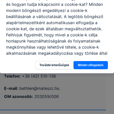
és hogyan tudja kikapcsolni a cookie-kat? Minden
modern böngésző engedélyezi a cookie-k
beállításának a változtatását. A legtöbb böngésző
alapértelmezettként automatikusan elfogadja a
cookie-kat, de ezek általában megváltoztathatók.
Mátészalkai SZC Bethlen Gábor
Felhívjuk figyelmét, hogy mivel a cookie-k célja
Technikum, Szakképző Iskola és Kollégium
honlapunk használhatóságának és folyamatainak
megkönnyítése vagy lehetővé tétele, a cookie-k
alkalmazásának megakadályozása vagy törlése által
4300 Nyírbátor Füveskert u. 9.
előfordulhat, hogy felhasználóink nem lesznek
CLASSROOM
KRÉTA
képesek honlapunk funkcióinak teljes körű
További lehetőségek
Mindet elfogadom
használatára, vagy a honlap a tervezettől eltérően
Telefon:
+36 (42) 510-136
fog működni böngészőjében.
E-mail:
bethlen@mateszc.hu
OM azonosító:
203059/006