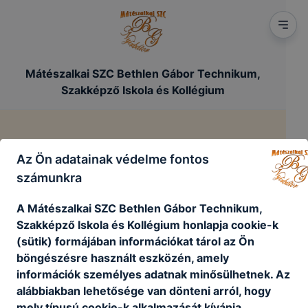
https://mateszalka-bethl
Mátészalkai SZC Bethlen Gábor Technikum,
Szakképző Iskola és Kollégium
Impresszum
Az Ön adatainak védelme fontos
számunkra
/
Főoldal
Impresszum
A Mátészalkai SZC Bethlen Gábor Technikum,
Szakképző Iskola és Kollégium honlapja cookie-k
(sütik) formájában információkat tárol az Ön
böngészésre használt eszközén, amely
információk személyes adatnak minősülhetnek. Az
alábbiakban lehetősége van dönteni arról, hogy
mely típusú cookie-k alkalmazását kívánja