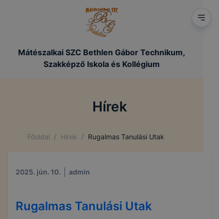
https://mateszalka-bethl
Mátészalkai SZC Bethlen Gábor Technikum,
Szakképző Iskola és Kollégium
Hírek
/
/
Főoldal
Hírek
Rugalmas Tanulási Utak
2025. jún. 10.
admin
Rugalmas Tanulási Utak