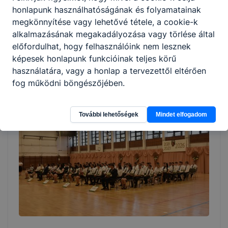
In memoriam – Dózsa Györgyné emlékére
honlapunk használhatóságának és folyamatainak
megkönnyítése vagy lehetővé tétele, a cookie-k
Mély fájdalommal búcsúzunk Dózsa Györgynétől, a
alkalmazásának megakadályozása vagy törlése által
nyírbátori Bethlen Gábor Szakképző Iskola egykori
előfordulhat, hogy felhasználóink nem lesznek
igazgatójától, intézményünk meghatározó
képesek honlapunk funkcióinak teljes körű
személyiségétől.
használatára, vagy a honlap a tervezettől eltérően
fog működni böngészőjében.
2026. jún. 21.
admin
További lehetőségek
Mindet elfogadom