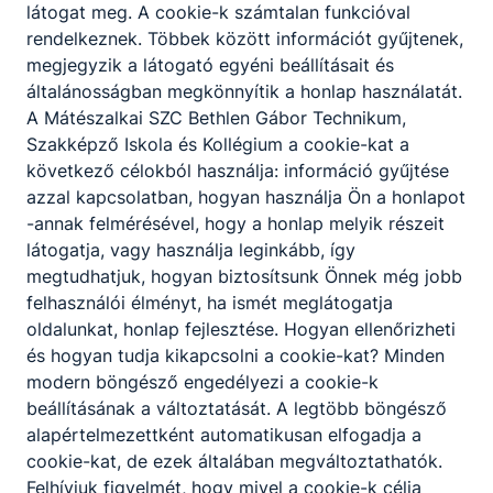
látogat meg. A cookie-k számtalan funkcióval
rendelkeznek. Többek között információt gyűjtenek,
megjegyzik a látogató egyéni beállításait és
általánosságban megkönnyítik a honlap használatát.
Nyári ügyelet
A Mátészalkai SZC Bethlen Gábor Technikum,
Nyári nyitvatartás, ügyfélfogadás
Szakképző Iskola és Kollégium a cookie-kat a
következő célokból használja: információ gyűjtése
2026. jún. 30.
admin
azzal kapcsolatban, hogyan használja Ön a honlapot
-annak felmérésével, hogy a honlap melyik részeit
látogatja, vagy használja leginkább, így
megtudhatjuk, hogyan biztosítsunk Önnek még jobb
felhasználói élményt, ha ismét meglátogatja
oldalunkat, honlap fejlesztése. Hogyan ellenőrizheti
és hogyan tudja kikapcsolni a cookie-kat? Minden
modern böngésző engedélyezi a cookie-k
beállításának a változtatását. A legtöbb böngésző
alapértelmezettként automatikusan elfogadja a
cookie-kat, de ezek általában megváltoztathatók.
Felhívjuk figyelmét, hogy mivel a cookie-k célja